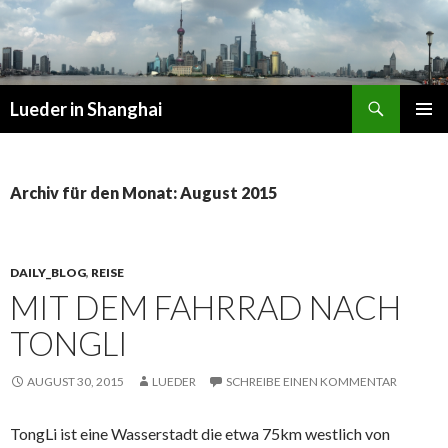
Suchen
Lueder in Shanghai
SPRINGE
PRIMÄR
ZUM
MENÜ
INHALT
Archiv für den Monat: August 2015
DAILY_BLOG
,
REISE
MIT DEM FAHRRAD NACH
TONGLI
AUGUST 30, 2015
LUEDER
SCHREIBE EINEN KOMMENTAR
TongLi ist eine Wasserstadt die etwa 75km westlich von