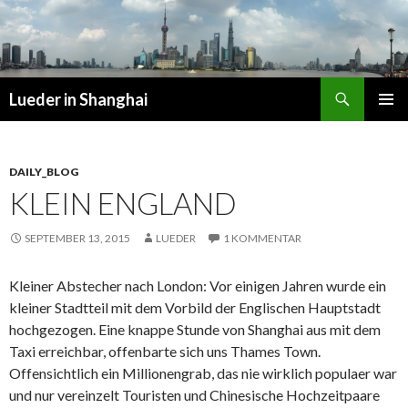
Suchen
Lueder in Shanghai
SPRINGE
PRIMÄR
ZUM
MENÜ
INHALT
DAILY_BLOG
KLEIN ENGLAND
SEPTEMBER 13, 2015
LUEDER
1 KOMMENTAR
Kleiner Abstecher nach London: Vor einigen Jahren wurde ein
kleiner Stadtteil mit dem Vorbild der Englischen Hauptstadt
hochgezogen. Eine knappe Stunde von Shanghai aus mit dem
Taxi erreichbar, offenbarte sich uns Thames Town.
Offensichtlich ein Millionengrab, das nie wirklich populaer war
und nur vereinzelt Touristen und Chinesische Hochzeitpaare