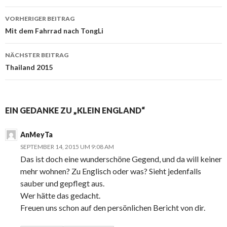
VORHERIGER BEITRAG
Beitrags-
Mit dem Fahrrad nach TongLi
Navigation
NÄCHSTER BEITRAG
Thailand 2015
EIN GEDANKE ZU „KLEIN ENGLAND“
AnMeyTa
SEPTEMBER 14, 2015 UM 9:08 AM
Das ist doch eine wunderschöne Gegend, und da will keiner
mehr wohnen? Zu Englisch oder was? Sieht jedenfalls
sauber und gepflegt aus.
Wer hätte das gedacht.
Freuen uns schon auf den persönlichen Bericht von dir.