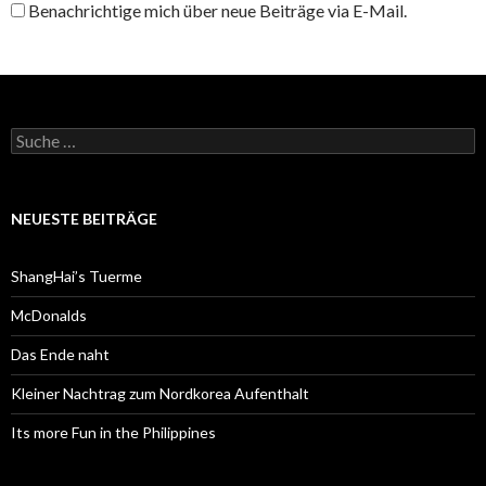
Benachrichtige mich über neue Beiträge via E-Mail.
S
u
c
h
e
NEUESTE BEITRÄGE
n
a
c
ShangHai’s Tuerme
h
:
McDonalds
Das Ende naht
Kleiner Nachtrag zum Nordkorea Aufenthalt
Its more Fun in the Philippines