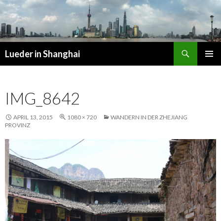
Suchen
Lueder in Shanghai
SPRINGE
PRIMÄR
ZUM
MENÜ
INHALT
IMG_8642
APRIL 13, 2015
1080 × 720
WANDERN IN DER ZHEJIANG
PROVINZ