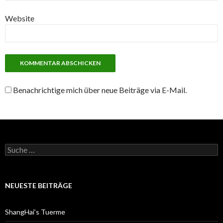
Website
Benachrichtige mich über neue Beiträge via E-Mail.
S
u
c
h
e
NEUESTE BEITRÄGE
n
a
c
ShangHai’s Tuerme
h