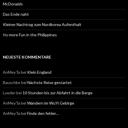
:
McDonalds
Das Ende naht
Kleiner Nachtrag zum Nordkorea Aufenthalt
Its more Fun in the Philippines
NEUESTE KOMMENTARE
AnMeyTa
bei
Klein England
Bauschke
bei
Nächste Reise gestartet
Lueder
bei
10 Stunden bis zur Abfahrt in die Berge
AnMeyTa
bei
Wandern im WuYi Gebirge
AnMeyTa
bei
Finde den fehler…