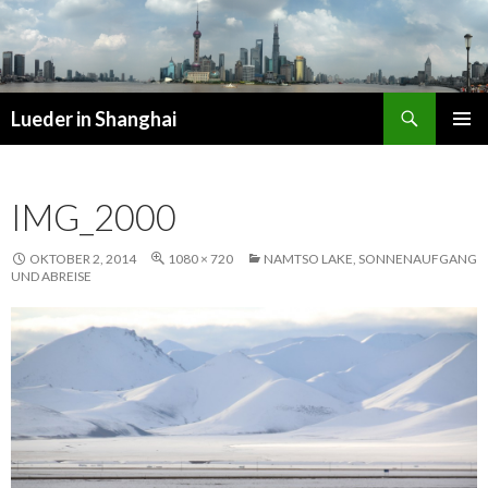
Suchen
Lueder in Shanghai
SPRINGE
PRIMÄR
ZUM
MENÜ
INHALT
IMG_2000
OKTOBER 2, 2014
1080 × 720
NAMTSO LAKE, SONNENAUFGANG
UND ABREISE