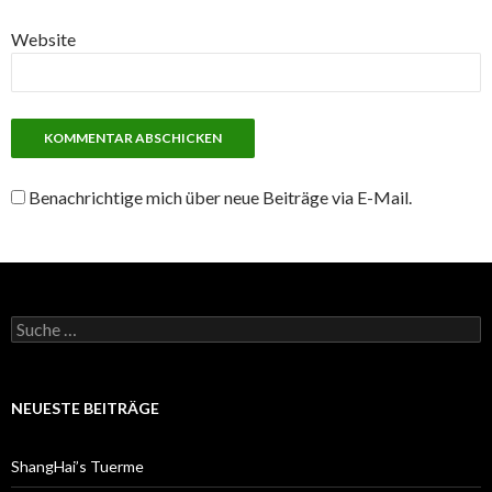
Website
Benachrichtige mich über neue Beiträge via E-Mail.
S
u
c
h
e
NEUESTE BEITRÄGE
n
a
c
ShangHai’s Tuerme
h