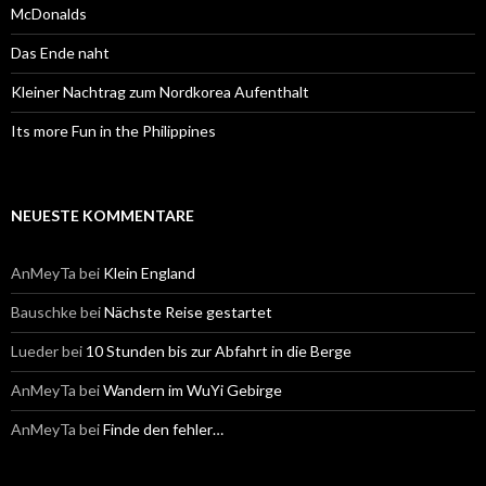
:
McDonalds
Das Ende naht
Kleiner Nachtrag zum Nordkorea Aufenthalt
Its more Fun in the Philippines
NEUESTE KOMMENTARE
AnMeyTa
bei
Klein England
Bauschke
bei
Nächste Reise gestartet
Lueder
bei
10 Stunden bis zur Abfahrt in die Berge
AnMeyTa
bei
Wandern im WuYi Gebirge
AnMeyTa
bei
Finde den fehler…