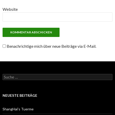
Website
Benachrichtige mich über neue Beiträge via E-Mail.
S
u
c
h
e
NEUESTE BEITRÄGE
n
a
c
ShangHai’s Tuerme
h