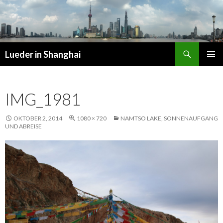
Suchen
Lueder in Shanghai
SPRINGE
PRIMÄR
ZUM
MENÜ
INHALT
IMG_1981
OKTOBER 2, 2014
1080 × 720
NAMTSO LAKE, SONNENAUFGANG
UND ABREISE