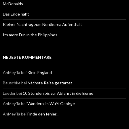
:
McDonalds
Das Ende naht
Kleiner Nachtrag zum Nordkorea Aufenthalt
Its more Fun in the Philippines
NEUESTE KOMMENTARE
AnMeyTa
bei
Klein England
Bauschke
bei
Nächste Reise gestartet
Lueder
bei
10 Stunden bis zur Abfahrt in die Berge
AnMeyTa
bei
Wandern im WuYi Gebirge
AnMeyTa
bei
Finde den fehler…