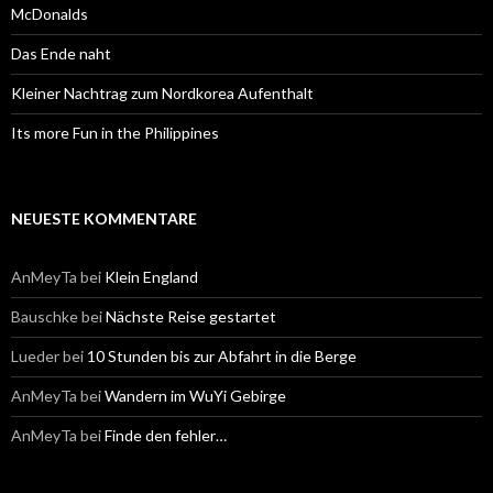
:
McDonalds
Das Ende naht
Kleiner Nachtrag zum Nordkorea Aufenthalt
Its more Fun in the Philippines
NEUESTE KOMMENTARE
AnMeyTa
bei
Klein England
Bauschke
bei
Nächste Reise gestartet
Lueder
bei
10 Stunden bis zur Abfahrt in die Berge
AnMeyTa
bei
Wandern im WuYi Gebirge
AnMeyTa
bei
Finde den fehler…