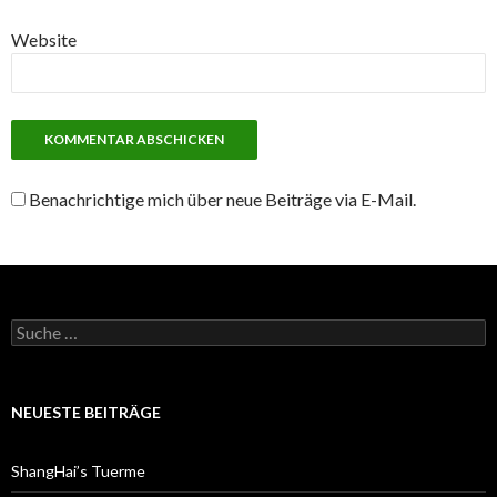
Website
Benachrichtige mich über neue Beiträge via E-Mail.
S
u
c
h
e
NEUESTE BEITRÄGE
n
a
c
ShangHai’s Tuerme
h