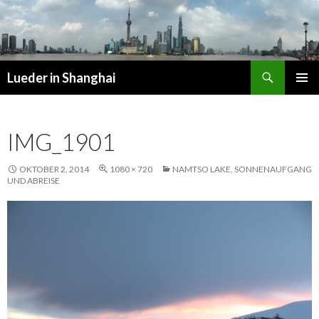
Suchen
Lueder in Shanghai
SPRINGE
PRIMÄR
ZUM
MENÜ
INHALT
IMG_1901
OKTOBER 2, 2014
1080 × 720
NAMTSO LAKE, SONNENAUFGANG
UND ABREISE